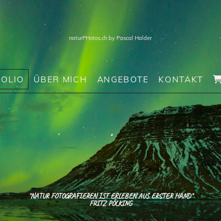
naturPHotos.ch by Pascal Halder
OLIO
ÜBER MICH
ANGEBOTE
KONTAKT
"
"NATUR FOTOGRAFIEREN IST ERLEBEN AUS ERSTER HAND"
FRITZ PÖLKING